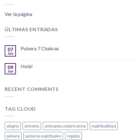
Ver la página
ÚLTIMAS ENTRADAS
Pulsera 7 Chakras
07
Jun
Hola!
09
Jun
RECENT COMMENTS
TAG CLOUD
alegría
armonia
artesanía costariccense
espiritualidad
pulsera
pulseras espirituales
regalos