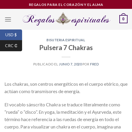
Skip
REGALOS PARA EL CORAZÓN Y EL ALMA
to
content
0
USD $
BISUTERIA ESPIRITUAL
CRC ₵
Pulsera 7 Chakras
PUBLICADO EL
JUNIO 7, 2020
POR
FRED
Los chakras, son centros energéticos en el cuerpo etérico, que
actúan como transmisores de energía.
El vocablo sánscrito Chakra se traduce literalmente como
“rueda” o “disco”. En yoga, la meditación y el Ayurveda, este
término hace referencia a las ruedas de energía en todo el
cuerpo. Para visualizar un chakra en el cuerpo, imagina una