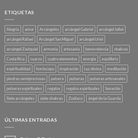
ETIQUETAS
Alegría
amor
Arcángeles
arcángel Gabriel
arcángel Jofiel
arcángel Rafael
Arcángel San Miguel
arcángel Uriel
arcángel Zadquiel
armonía
artesanía
benevolencia
chakras
Costa Rica
cuarzo
cuatro elementos
energía
equilibrio
espiritualidad
horóscopo
inspiración
Luz divina
meditación
piedras semipreciosas
pulsera
pulseras
pulseras artesanales
pulseras espirituales
regalos
regalos espirituales
Sanación
Siete arcángeles
siete chakras
Zodiaco
ángel de la Guarda
ÚLTIMAS ENTRADAS