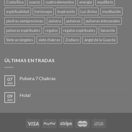
Costa Rica
cuarzo
cuatro elementos
energía
equilibrio
espiritualidad
horóscopo
inspiración
Luz divina
meditación
piedras semipreciosas
pulsera
pulseras
pulseras artesanales
pulseras espirituales
regalos
regalos espirituales
Sanación
Siete arcángeles
siete chakras
Zodiaco
ángel de la Guarda
ÚLTIMAS ENTRADAS
Pulsera 7 Chakras
07
Jun
Hola!
09
Jun