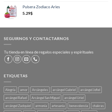
Pulsera Zodiaco Aries
5.29
$
SEGUIRNOS Y CONTACTARNOS
Tu tienda en línea de regalos especiales y espirituales
ETIQUETAS
Alegría
amor
Arcángeles
arcángel Gabriel
arcángel Jofiel
arcángel Rafael
Arcángel San Miguel
arcángel Uriel
arcángel Zadquiel
armonía
artesanía
benevolencia
chakras