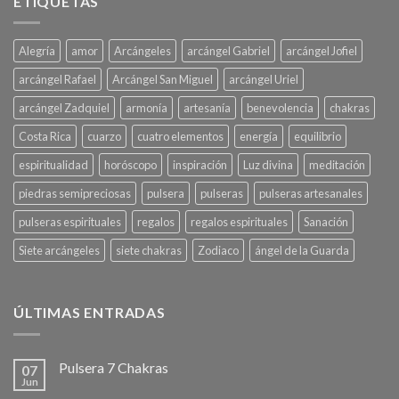
ETIQUETAS
Alegría
amor
Arcángeles
arcángel Gabriel
arcángel Jofiel
arcángel Rafael
Arcángel San Miguel
arcángel Uriel
arcángel Zadquiel
armonía
artesanía
benevolencia
chakras
Costa Rica
cuarzo
cuatro elementos
energía
equilibrio
espiritualidad
horóscopo
inspiración
Luz divina
meditación
piedras semipreciosas
pulsera
pulseras
pulseras artesanales
pulseras espirituales
regalos
regalos espirituales
Sanación
Siete arcángeles
siete chakras
Zodiaco
ángel de la Guarda
ÚLTIMAS ENTRADAS
Pulsera 7 Chakras
07
Jun