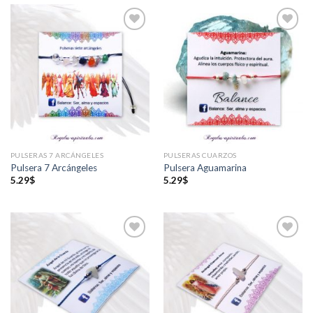
Añadir
Añadir
a la
a la
lista de
lista de
deseos
deseos
PULSERAS 7 ARCÁNGELES
PULSERAS CUARZOS
Pulsera 7 Arcángeles
Pulsera Aguamarina
5.29
$
5.29
$
Añadir
Añadir
a la
a la
lista de
lista de
deseos
deseos