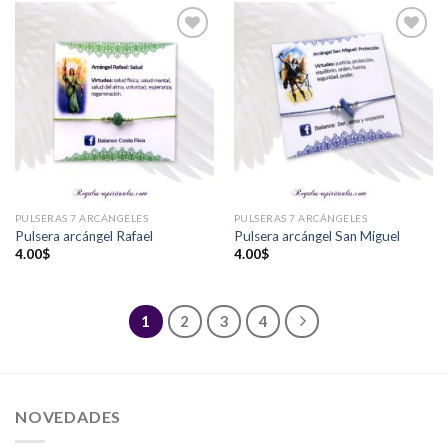
Añadir
Añadir
a la
a la
lista de
lista de
deseos
deseos
PULSERAS 7 ARCÁNGELES
PULSERAS 7 ARCÁNGELES
Pulsera arcángel Rafael
Pulsera arcángel San Miguel
4.00
$
4.00
$
1
2
3
4
NOVEDADES