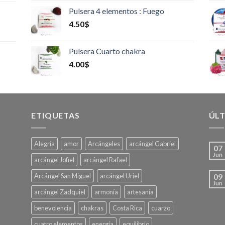
Pulsera 4 elementos : Fuego
4.50
$
Pulsera Cuarto chakra
4.00
$
ETIQUETAS
ÚLT
Alegría
amor
Arcángeles
arcángel Gabriel
07
Jun
arcángel Jofiel
arcángel Rafael
Arcángel San Miguel
arcángel Uriel
09
Jun
arcángel Zadquiel
armonía
artesanía
benevolencia
chakras
Costa Rica
cuarzo
cuatro elementos
energía
equilibrio