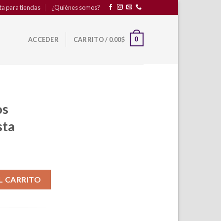
ta para tiendas
¿Quiénes somos?
0
ACCEDER
CARRITO /
0.00
$
os
sta
e Agesta cantidad
L CARRITO