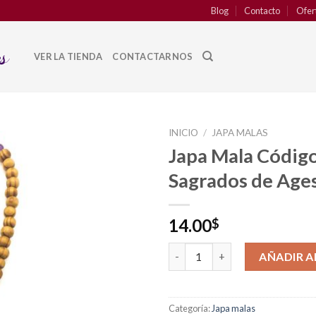
Blog
Contacto
Ofer
VER LA TIENDA
CONTACTARNOS
INICIO
/
JAPA MALAS
Japa Mala Códig
Añadir
Sagrados de Age
a la
lista de
deseos
14.00
$
Japa Mala Códigos Sagrados d
AÑADIR A
Categoría:
Japa malas