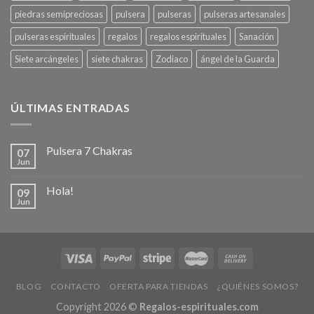
piedras semipreciosas
pulsera
pulseras
pulseras artesanales
pulseras espirituales
regalos
regalos espirituales
Sanación
Siete arcángeles
siete chakras
Zodiaco
ángel de la Guarda
ÚLTIMAS ENTRADAS
Pulsera 7 Chakras
07
Jun
Hola!
09
Jun
BLOG
CONTACTO
OFERTA PARA TIENDAS
¿QUIÉNES SOMOS?
Copyright 2026 ©
Regalos-espirituales.com