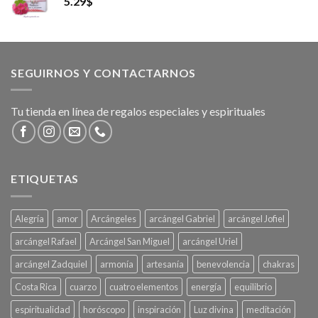
5.29
$
SEGUIRNOS Y CONTACTARNOS
Tu tienda en línea de regalos especiales y espirituales
ETIQUETAS
Alegría
amor
Arcángeles
arcángel Gabriel
arcángel Jofiel
arcángel Rafael
Arcángel San Miguel
arcángel Uriel
arcángel Zadquiel
armonía
artesanía
benevolencia
chakras
Costa Rica
cuarzo
cuatro elementos
energía
equilibrio
espiritualidad
horóscopo
inspiración
Luz divina
meditación