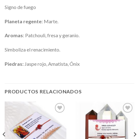
Signo de fuego
Planeta regente
: Marte.
Aromas
: Patchouli, fresa y geranio.
Simboliza el renacimiento.
Piedras:
Jaspe rojo, Amatista, Ónix
PRODUCTOS RELACIONADOS
Añadir
Añadir
a la
a la
lista de
lista de
deseos
deseos