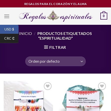
Skip
REGALOS PARA EL CORAZÓN Y EL ALMA
to
content
0
USD $
INICIO
/
PRODUCTOS ETIQUETADOS
“ESPIRITUALIDAD”
CRC ₵
FILTRAR
Añadir
Añadir
a la
a la
lista de
lista de
deseos
deseos