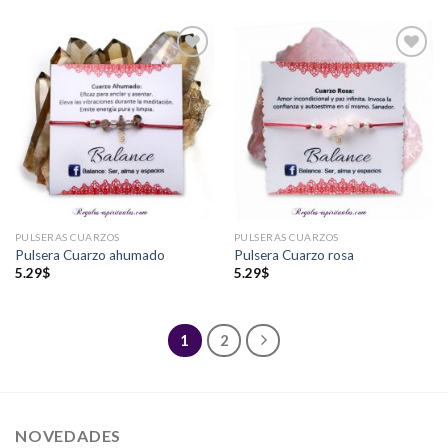
Añadir
Añadir
a la
a la
lista de
lista de
deseos
deseos
PULSERAS CUARZOS
PULSERAS CUARZOS
Pulsera Cuarzo ahumado
Pulsera Cuarzo rosa
5.29
$
5.29
$
1
2
NOVEDADES