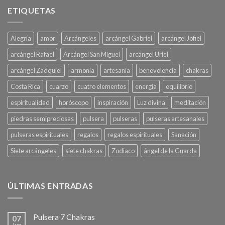
ETIQUETAS
Alegría
amor
Arcángeles
arcángel Gabriel
arcángel Jofiel
arcángel Rafael
Arcángel San Miguel
arcángel Uriel
arcángel Zadquiel
armonía
artesanía
benevolencia
chakras
Costa Rica
cuarzo
cuatro elementos
energía
equilibrio
espiritualidad
horóscopo
inspiración
Luz divina
meditación
piedras semipreciosas
pulsera
pulseras
pulseras artesanales
pulseras espirituales
regalos
regalos espirituales
Sanación
Siete arcángeles
siete chakras
Zodiaco
ángel de la Guarda
ÚLTIMAS ENTRADAS
Pulsera 7 Chakras
07
Jun