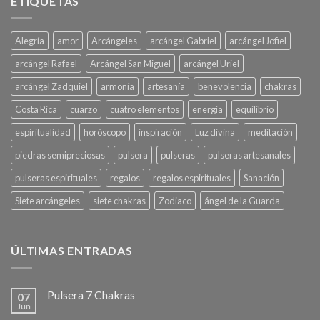
ETIQUETAS
Alegría
amor
Arcángeles
arcángel Gabriel
arcángel Jofiel
arcángel Rafael
Arcángel San Miguel
arcángel Uriel
arcángel Zadquiel
armonía
artesanía
benevolencia
chakras
Costa Rica
cuarzo
cuatro elementos
energía
equilibrio
espiritualidad
horóscopo
inspiración
Luz divina
meditación
piedras semipreciosas
pulsera
pulseras
pulseras artesanales
pulseras espirituales
regalos
regalos espirituales
Sanación
Siete arcángeles
siete chakras
Zodiaco
ángel de la Guarda
ÚLTIMAS ENTRADAS
Pulsera 7 Chakras
07
Jun