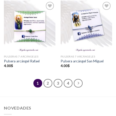
Añadir
Añadir
a la
a la
lista de
lista de
deseos
deseos
PULSERAS 7 ARCÁNGELES
PULSERAS 7 ARCÁNGELES
Pulsera arcángel Rafael
Pulsera arcángel San Miguel
4.00
$
4.00
$
1
2
3
4
NOVEDADES