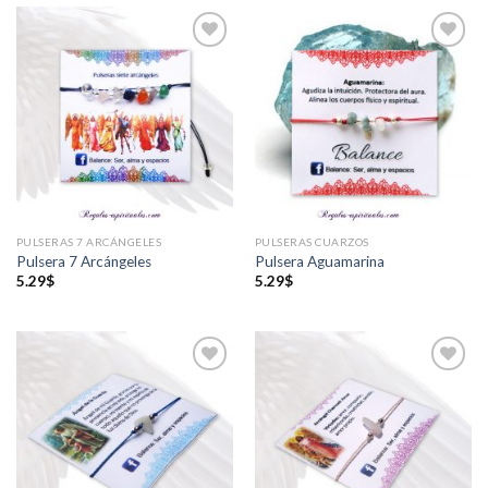
Añadir
Añadir
a la
a la
lista de
lista de
deseos
deseos
PULSERAS 7 ARCÁNGELES
PULSERAS CUARZOS
Pulsera 7 Arcángeles
Pulsera Aguamarina
5.29
$
5.29
$
Añadir
Añadir
a la
a la
lista de
lista de
deseos
deseos