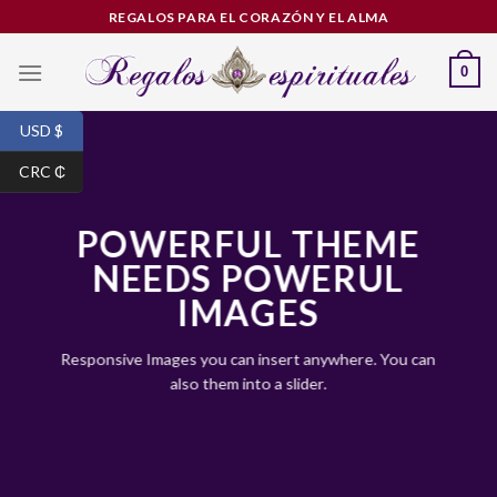
Skip
REGALOS PARA EL CORAZÓN Y EL ALMA
to
content
0
USD $
CRC ₵
POWERFUL THEME
NEEDS POWERUL
IMAGES
Responsive Images you can insert anywhere. You can
also them into a slider.