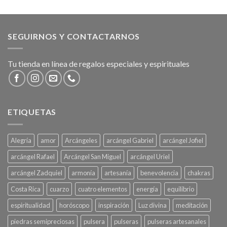
SEGUIRNOS Y CONTACTARNOS
Tu tienda en línea de regalos especiales y espirituales
ETIQUETAS
Alegría
amor
Arcángeles
arcángel Gabriel
arcángel Jofiel
arcángel Rafael
Arcángel San Miguel
arcángel Uriel
arcángel Zadquiel
armonía
artesanía
benevolencia
chakras
Costa Rica
cuarzo
cuatro elementos
energía
equilibrio
espiritualidad
horóscopo
inspiración
Luz divina
meditación
piedras semipreciosas
pulsera
pulseras
pulseras artesanales