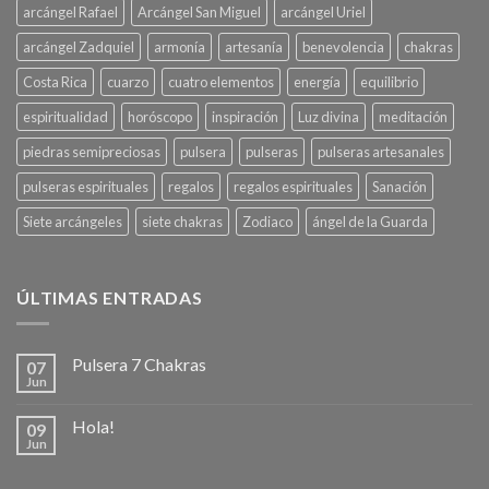
arcángel Rafael
Arcángel San Miguel
arcángel Uriel
arcángel Zadquiel
armonía
artesanía
benevolencia
chakras
Costa Rica
cuarzo
cuatro elementos
energía
equilibrio
espiritualidad
horóscopo
inspiración
Luz divina
meditación
piedras semipreciosas
pulsera
pulseras
pulseras artesanales
pulseras espirituales
regalos
regalos espirituales
Sanación
Siete arcángeles
siete chakras
Zodiaco
ángel de la Guarda
ÚLTIMAS ENTRADAS
Pulsera 7 Chakras
07
Jun
Hola!
09
Jun