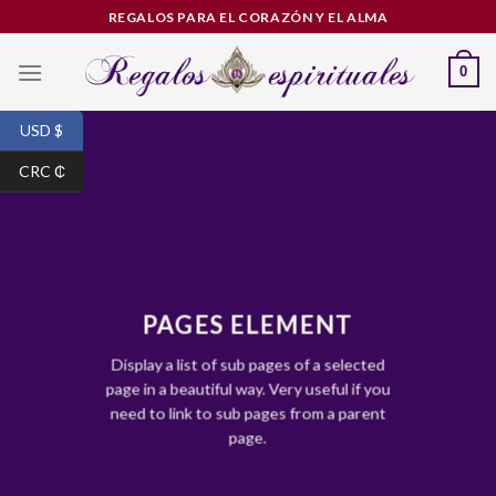
Skip
REGALOS PARA EL CORAZÓN Y EL ALMA
to
content
0
USD $
CRC ₵
PAGES ELEMENT
Display a list of sub pages of a selected
page in a beautiful way. Very useful if you
need to link to sub pages from a parent
page.