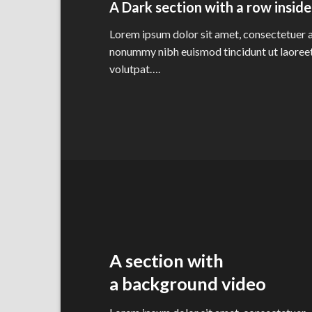
A Dark section with a row inside
Lorem ipsum dolor sit amet, consectetuer a
nonummy nibh euismod tincidunt ut laoree
volutpat….
A section with
a background video