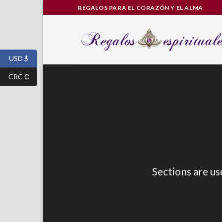
Skip
REGALOS PARA EL CORAZÓN Y EL ALMA
to
content
USD $
CRC ₵
Sections are us