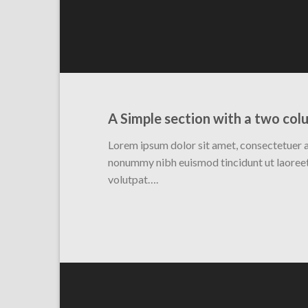
A Simple section with a two col
Lorem ipsum dolor sit amet, consectetuer a
nonummy nibh euismod tincidunt ut laoree
volutpat….