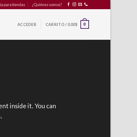
ta para tiendas
¿Quiénes somos?
0
ACCEDER
CARRITO /
0.00
$
nt inside it. You can
.