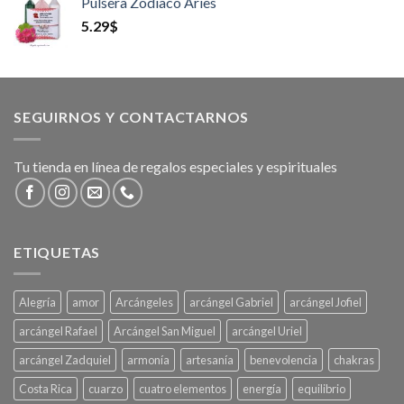
Pulsera Zodiaco Aries
5.29
$
SEGUIRNOS Y CONTACTARNOS
Tu tienda en línea de regalos especiales y espirituales
ETIQUETAS
Alegría
amor
Arcángeles
arcángel Gabriel
arcángel Jofiel
arcángel Rafael
Arcángel San Miguel
arcángel Uriel
arcángel Zadquiel
armonía
artesanía
benevolencia
chakras
Costa Rica
cuarzo
cuatro elementos
energía
equilibrio