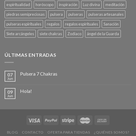
espiritualidad
horóscopo
inspiración
Luz divina
meditación
piedras semipreciosas
pulsera
pulseras
pulseras artesanales
pulseras espirituales
regalos
regalos espirituales
Sanación
Siete arcángeles
siete chakras
Zodiaco
ángel de la Guarda
ÚLTIMAS ENTRADAS
Pulsera 7 Chakras
07
Jun
Hola!
09
Jun
BLOG
CONTACTO
OFERTA PARA TIENDAS
¿QUIÉNES SOMOS?