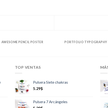
AWESOME PENCIL POSTER
PORTFOLIO TYPOGRAPHY
TOP VENTAS
MÁ
e
Pulsera Siete chakras
5.29
$
Pulsera 7 Arcángeles
5.29
$