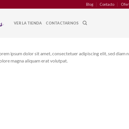
Blog
Contacto
Ofer
VER LA TIENDA
CONTACTARNOS
orem ipsum dolor sit amet, consectetuer adipiscing elit, sed diam
olore magna aliquam erat volutpat.