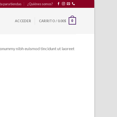
ta para tiendas
¿Quiénes somos?
0
ACCEDER
CARRITO /
0.00
$
 nonummy nibh euismod tincidunt ut laoreet