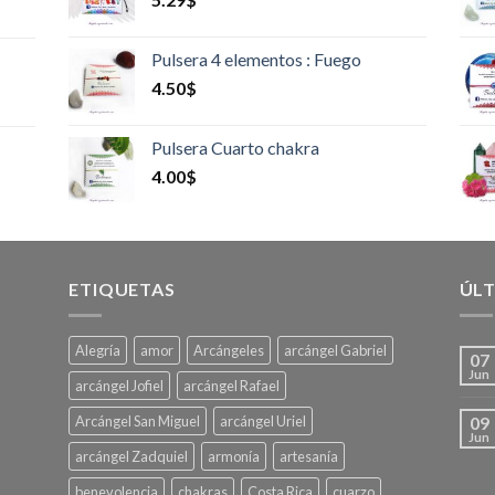
Pulsera 4 elementos : Fuego
4.50
$
Pulsera Cuarto chakra
4.00
$
ETIQUETAS
ÚLT
Alegría
amor
Arcángeles
arcángel Gabriel
07
Jun
arcángel Jofiel
arcángel Rafael
Arcángel San Miguel
arcángel Uriel
09
Jun
arcángel Zadquiel
armonía
artesanía
benevolencia
chakras
Costa Rica
cuarzo