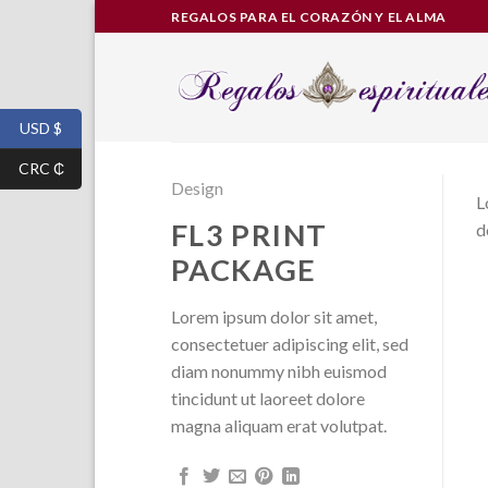
Skip
REGALOS PARA EL CORAZÓN Y EL ALMA
to
content
USD $
CRC ₵
Design
L
FL3 PRINT
d
PACKAGE
Lorem ipsum dolor sit amet,
consectetuer adipiscing elit, sed
diam nonummy nibh euismod
tincidunt ut laoreet dolore
magna aliquam erat volutpat.