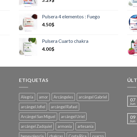
Pulsera 4 elementos : Fuego
4.50
$
Pulsera Cuarto chakra
4.00
$
ETIQUETAS
ÚLT
Alegría
amor
Arcángeles
arcángel Gabriel
07
Jun
arcángel Jofiel
arcángel Rafael
Arcángel San Miguel
arcángel Uriel
09
Jun
arcángel Zadquiel
armonía
artesanía
benevolencia
chakras
Costa Rica
cuarzo