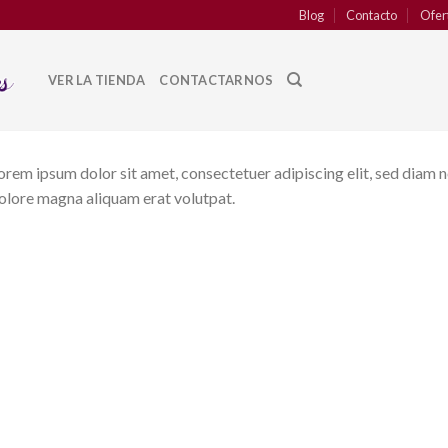
Blog
Contacto
Ofer
VER LA TIENDA
CONTACTARNOS
orem ipsum dolor sit amet, consectetuer adipiscing elit, sed diam
olore magna aliquam erat volutpat.