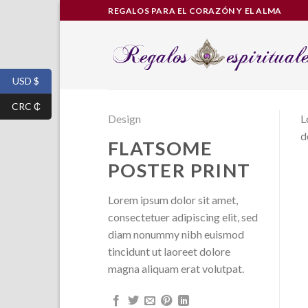
Skip
REGALOS PARA EL CORAZÓN Y EL ALMA
to
content
USD $
CRC ₵
Design
L
d
FLATSOME
POSTER PRINT
Lorem ipsum dolor sit amet,
consectetuer adipiscing elit, sed
diam nonummy nibh euismod
tincidunt ut laoreet dolore
magna aliquam erat volutpat.