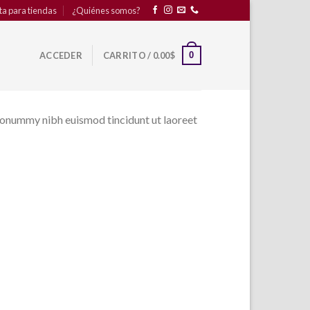
ta para tiendas
¿Quiénes somos?
0
ACCEDER
CARRITO /
0.00
$
 nonummy nibh euismod tincidunt ut laoreet