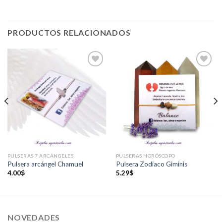
PRODUCTOS RELACIONADOS
Añadir
Añadir
a la
a la
lista de
lista de
deseos
deseos
PULSERAS 7 ARCÁNGELES
PULSERAS HORÓSCOPO
Pulsera arcángel Chamuel
Pulsera Zodiaco Giminis
4.00
$
5.29
$
NOVEDADES