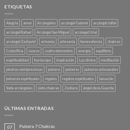
ETIQUETAS
Alegría
amor
Arcángeles
arcángel Gabriel
arcángel Jofiel
arcángel Rafael
Arcángel San Miguel
arcángel Uriel
arcángel Zadquiel
armonía
artesanía
benevolencia
chakras
Costa Rica
cuarzo
cuatro elementos
energía
equilibrio
espiritualidad
horóscopo
inspiración
Luz divina
meditación
piedras semipreciosas
pulsera
pulseras
pulseras artesanales
pulseras espirituales
regalos
regalos espirituales
Sanación
Siete arcángeles
siete chakras
Zodiaco
ángel de la Guarda
ÚLTIMAS ENTRADAS
Pulsera 7 Chakras
07