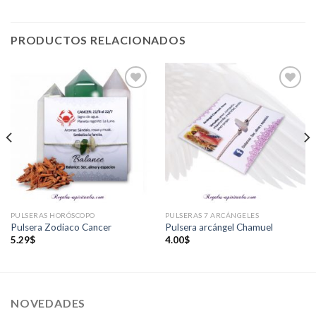
PRODUCTOS RELACIONADOS
Añadir
Añadir
a la
a la
lista de
lista de
deseos
deseos
PULSERAS HORÓSCOPO
PULSERAS 7 ARCÁNGELES
Pulsera Zodiaco Cancer
Pulsera arcángel Chamuel
5.29
$
4.00
$
NOVEDADES