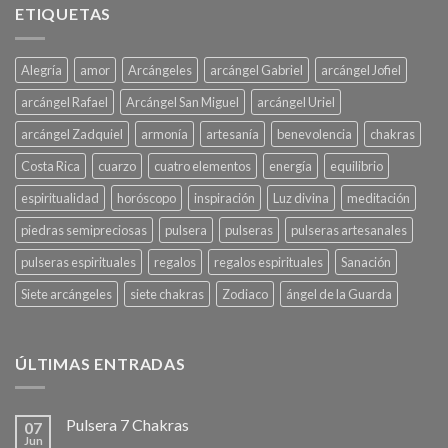
ETIQUETAS
Alegría
amor
Arcángeles
arcángel Gabriel
arcángel Jofiel
arcángel Rafael
Arcángel San Miguel
arcángel Uriel
arcángel Zadquiel
armonía
artesanía
benevolencia
chakras
Costa Rica
cuarzo
cuatro elementos
energía
equilibrio
espiritualidad
horóscopo
inspiración
Luz divina
meditación
piedras semipreciosas
pulsera
pulseras
pulseras artesanales
pulseras espirituales
regalos
regalos espirituales
Sanación
Siete arcángeles
siete chakras
Zodiaco
ángel de la Guarda
ÚLTIMAS ENTRADAS
Pulsera 7 Chakras
07
Jun