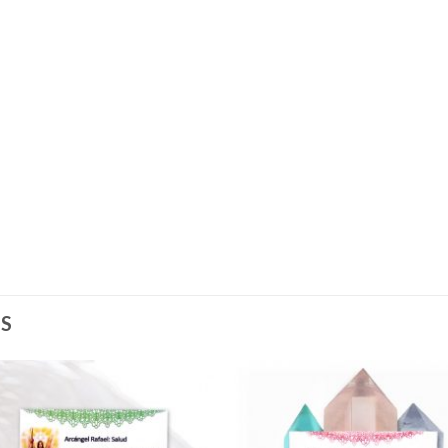
S
Añadir
Añad
a la
a l
lista de
lista