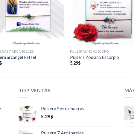
deseos
des
ERAS 7 ARCÁNGELES
PULSERAS HORÓSCOPO
era arcángel Rafael
Pulsera Zodiaco Escorpio
$
5.29
$
TOP VENTAS
MÁ
e
Pulsera Siete chakras
5.29
$
Pulsera 7 Arcángeles