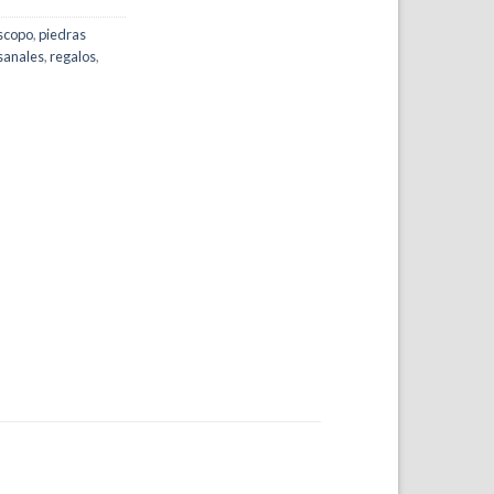
scopo
,
piedras
sanales
,
regalos
,