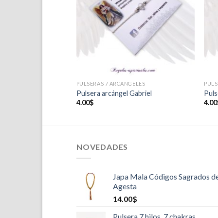
deseos
deseos
NGELES
PULSERAS 7 ARCÁNGELES
PULS
 Uriel
Pulsera arcángel Gabriel
Puls
4.00
$
4.00
NOVEDADES
Japa Mala Códigos Sagrados d
Agesta
14.00
$
Pulsera 7 hilos, 7 chakras