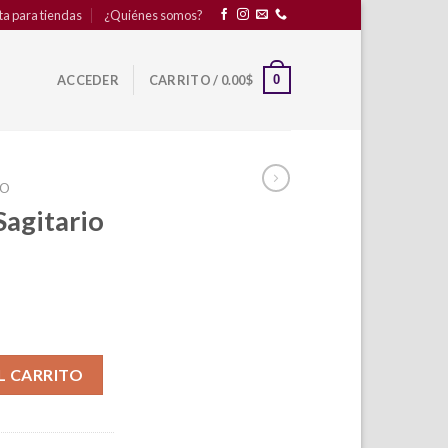
ta para tiendas
¿Quiénes somos?
0
ACCEDER
CARRITO /
0.00
$
PO
Sagitario
tidad
L CARRITO