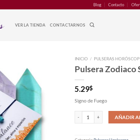
Blog
Contacto
Ofer
VER LA TIENDA
CONTACTARNOS
INICIO
/
PULSERAS HORÓSCO
Pulsera Zodiaco 
Añadir
a la
lista de
5.29
$
deseos
Signo de Fuego
Pulsera Zodiaco Sagitario can
AÑADIR A
Categoría:
Pulseras Horóscopo