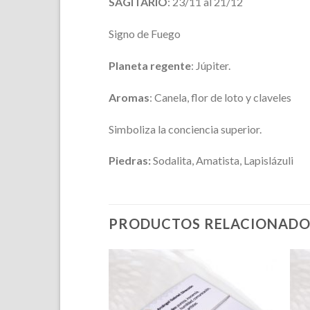
SAGITARIO
: 23/11 al 21/12
Signo de Fuego
Planeta regente
: Júpiter.
Aromas
: Canela, flor de loto y claveles
Simboliza la conciencia superior.
Piedras:
Sodalita, Amatista, Lapislázuli
PRODUCTOS RELACIONADO
Añadir
Añadir
a la
a la
lista de
lista de