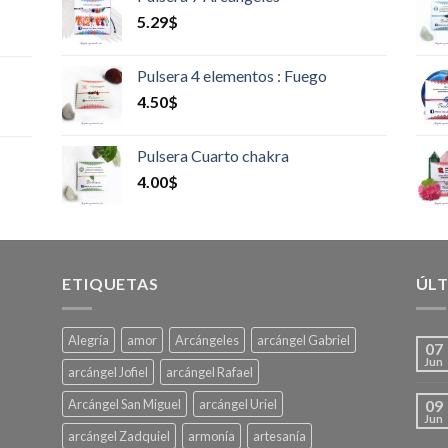
5.29
$
Pulsera 4 elementos : Fuego
4.50
$
Pulsera Cuarto chakra
4.00
$
ETIQUETAS
ÚLT
Alegría
amor
Arcángeles
arcángel Gabriel
07
Jun
arcángel Jofiel
arcángel Rafael
Arcángel San Miguel
arcángel Uriel
09
Jun
arcángel Zadquiel
armonía
artesanía