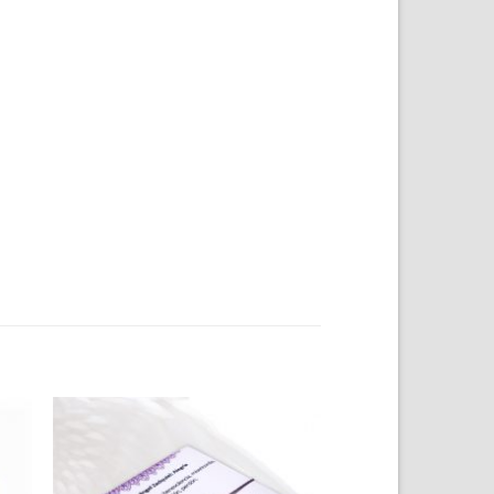
ir
Añadir
a
a la
 de
lista de