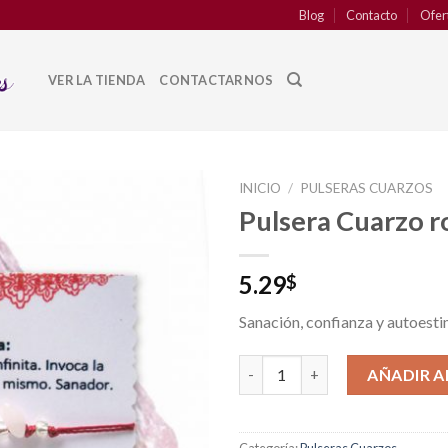
Blog
Contacto
Ofer
VER LA TIENDA
CONTACTARNOS
INICIO
/
PULSERAS CUARZOS
Pulsera Cuarzo r
Añadir
a la
lista de
5.29
$
deseos
Sanación, confianza y autoest
Pulsera Cuarzo rosa cantidad
AÑADIR A
Categoría:
Pulseras Cuarzos