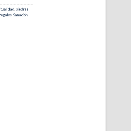
itualidad
,
piedras
regalos
,
Sanación