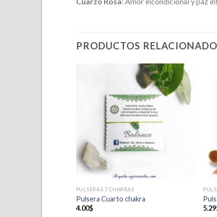
Cuarzo Rosa
: Amor incondicional y paz in
PRODUCTOS RELACIONADO
Añadir
Añadir
a la
a la
lista de
lista de
deseos
deseos
NGELES
PULSERAS 7 CHAKRAS
PUL
 Uriel
Pulsera Cuarto chakra
Puls
4.00
$
5.29