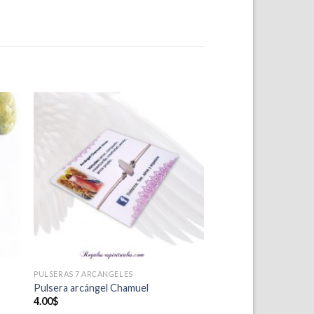
ir
Añadir
a
a la
 de
lista de
eos
deseos
PULSERAS 7 ARCÁNGELES
Pulsera arcángel Chamuel
4.00
$