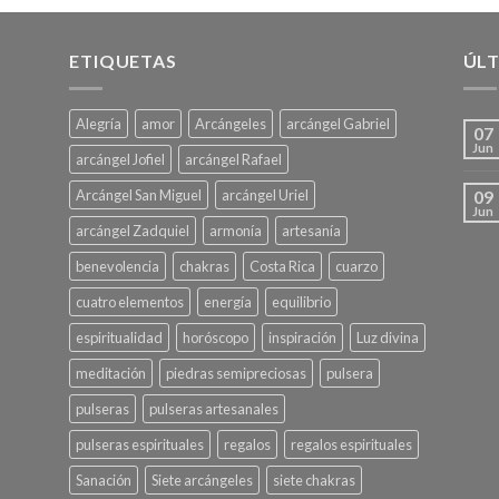
ETIQUETAS
ÚLT
Alegría
amor
Arcángeles
arcángel Gabriel
07
Jun
arcángel Jofiel
arcángel Rafael
Arcángel San Miguel
arcángel Uriel
09
Jun
arcángel Zadquiel
armonía
artesanía
benevolencia
chakras
Costa Rica
cuarzo
cuatro elementos
energía
equilibrio
espiritualidad
horóscopo
inspiración
Luz divina
meditación
piedras semipreciosas
pulsera
pulseras
pulseras artesanales
pulseras espirituales
regalos
regalos espirituales
Sanación
Siete arcángeles
siete chakras