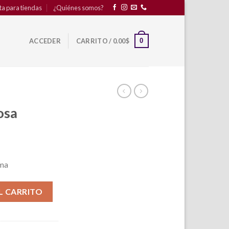
ta para tiendas
¿Quiénes somos?
0
ACCEDER
CARRITO /
0.00
$
osa
ima
L CARRITO