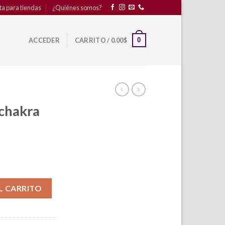
ta para tiendas
¿Quiénes somos?
0
ACCEDER
CARRITO /
0.00
$
 chakra
ad
L CARRITO