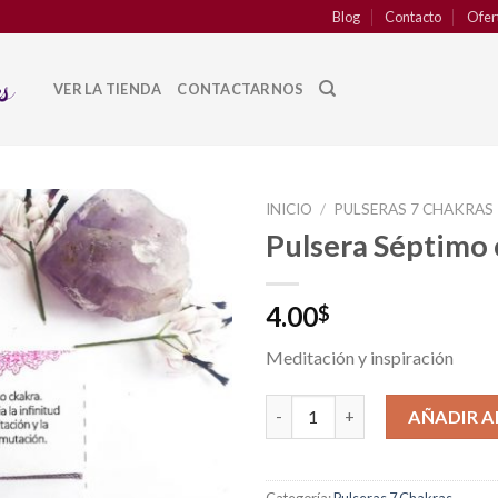
Blog
Contacto
Ofer
VER LA TIENDA
CONTACTARNOS
INICIO
/
PULSERAS 7 CHAKRAS
Pulsera Séptimo
Añadir
a la
lista de
4.00
$
deseos
Meditación y inspiración
Pulsera Séptimo chakra cantid
AÑADIR A
Categoría:
Pulseras 7 Chakras