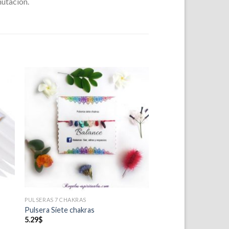
mutación.
ir
Añadir
a
a la
 de
lista de
eos
deseos
PULSERAS 7 CHAKRAS
Pulsera Siete chakras
5.29
$