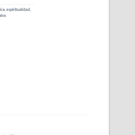
ica
,
espiritualidad
,
alos