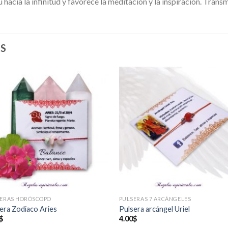
 hacia la infinitud y favorece la meditación y la inspiración. Trans
S
Añadir
Añad
a la
a l
lista de
lista
deseos
des
SERAS HORÓSCOPO
PULSERAS 7 ARCÁNGELES
era Zodiaco Aries
Pulsera arcángel Uriel
$
4.00
$