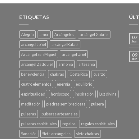
ETIQUETAS
ÚLT
Alegría
amor
Arcángeles
arcángel Gabriel
07
Jun
arcángel Jofiel
arcángel Rafael
Arcángel San Miguel
arcángel Uriel
09
Jun
arcángel Zadquiel
armonía
artesanía
benevolencia
chakras
Costa Rica
cuarzo
cuatro elementos
energía
equilibrio
espiritualidad
horóscopo
inspiración
Luz divina
meditación
piedras semipreciosas
pulsera
pulseras
pulseras artesanales
pulseras espirituales
regalos
regalos espirituales
Sanación
Siete arcángeles
siete chakras